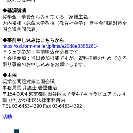
◆基調講演
奨学金・学費からみえてくる「家族主義」
大内裕和（武蔵大学教授（教育社会学） 奨学金問題対策全
国会議共同代表）
◆事前申し込みはこちらから
https://ssl.form-mailer.jp/fms/a20d8e33852614
＊ウェブ参加：事前申込が必要です。
＊会場参加：当日参加可能ですが、資料準備のため できる
限り事前のお申し込みをお願いします。
◆主催
奨学金問題対策全国会議
事務局長 弁護士 岩重佳治
〒154-0004 東京都世田谷区太子堂4-7-4 セラピュアビル４
階 せたがや市民法律事務所内
TEL 03-6453-4390 Fax 03-6453-4392
活動