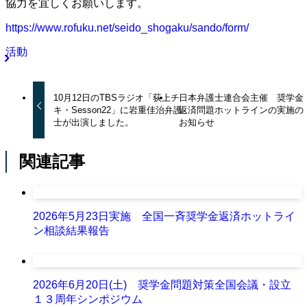
協力を宜しくお願いします。
https://www.rofuku.net/seido_shogaku/sando/form/
活動
10月12日のTBSラジオ「荻上チ
日本弁護士連合会主催 奨学金
キ・Sesson22」に岩重佳治弁護
返済問題ホットラインの実施の
士が出演しました。
お知らせ
関連記事
2026年5月23日実施 全国一斉奨学金返済ホットライ
ン相談結果報告
2026年6月20日(土) 奨学金問題対策全国会議・設立
１３周年シンポジウム