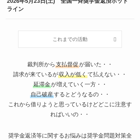
2026年5月23日(土) 全国一斉奨学金返済ホット
ライン
これまでの活動
裁判所から
支払督促
が届いた・・
請求が来ているが
収入が低く
て払えない・・
延滞金
が増えていく一方・・
自己破産
するとどうなるの・・
これから借りようと思っているけどどこに注意す
ればいいの・・
奨学金返済等に関するお悩みは奨学金問題対策全